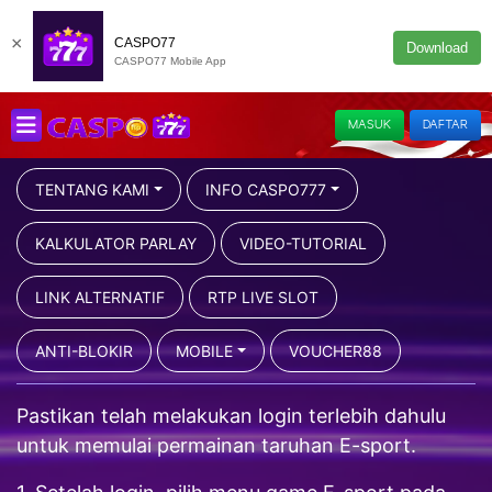
×
CASPO77
Download
CASPO77 Mobile App
MASUK
DAFTAR
TENTANG KAMI
INFO CASPO777
KALKULATOR PARLAY
VIDEO-TUTORIAL
LINK ALTERNATIF
RTP LIVE SLOT
ANTI-BLOKIR
MOBILE
VOUCHER88
Pastikan telah melakukan login terlebih dahulu
untuk memulai permainan taruhan E-sport.