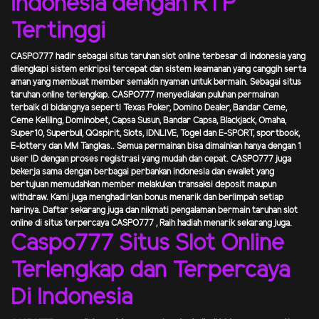
Indonesia dengan RTP
Tertinggi
CASPO777
hadir sebagai situs taruhan slot online terbesar di indonesia yang
dilengkapi sistem enkripsi tercepat dan sistem keamanan yang canggih serta
aman yang membuat member semakin nyaman untuk bermain. Sebagai situs
taruhan online terlengkap.
CASPO777
menyediakan puluhan permainan
terbaik di bidangnya seperti Texas Poker, Domino Dealer, Bandar Ceme,
Ceme Keliling, Dominobet, Capsa Susun, Bandar Capsa, Blackjack, Omaha,
Super10, Superbull, QQspirit, Slots, IDNLIVE, Togel dan E-SPORT, sportbook,
E-lottery dan MM Tangkas.. Semua permainan bisa dimainkan hanya dengan 1
user ID dengan proses registrasi yang mudah dan cepat.
CASPO777
juga
bekerja sama dengan berbagai perbankan indonesia dan ewallet yang
bertujuan memudahkan member melakukan transaksi deposit maupun
withdraw. Kami juga menghadirkan bonus menarik dan berlimpah setiap
harinya. Daftar sekarang juga dan nikmati pengalaman bermain taruhan slot
online di situs terpercaya
CASPO777
,
Raih hadiah menarik sekarang juga.
Caspo777 Situs Slot Online
Terlengkap dan Terpercaya
Di Indonesia